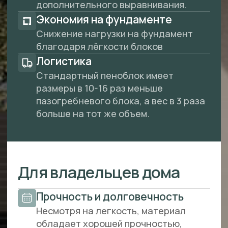
Девелоперам и
застройщикам
Концепция предварительного
производства переносит
многочисленные этапы работы на Завод
ИнтелСтрой.
Объедините промышленные стандарты и
индивидуальное планирование. Сухие,
высокоточные сборные железобетонные
детали монтируются на месте. С
меньшим количеством сотрудников за
меньшее время вы установите стены в
здании или квартире и создадите больше
зданий высокого качества.
ОСТАВИТЬ ЗАЯВКУ