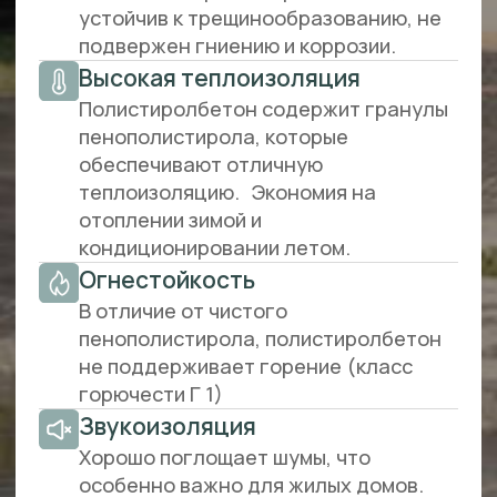
Инвесторам
Наша система позволит вам получить
доход от аренды или продажи гораздо
раньше. Монтаж внутренних стен из
наших блоков занимает в 6 раз меньше
времени, чем из стандартных
пеноблоков.
Концепция разработки индивидуальных
зданий из сборных элементов является
самым выгодным и скоростным способом
строительства. Безопасность
планирования, выигрыш во времени и
постоянно низкие эксплуатационные
расходы являются решающими
аргументами. Точность сроков сдачи и