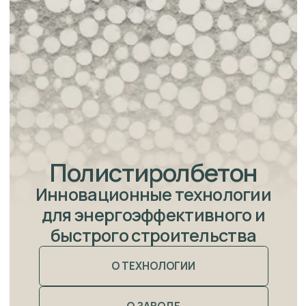
Продукция завода
Проекты домов
Стартовые панели
Наружные и
внутренние стены
Межкомнатные
перегородки
Плиты перекрытия
Подоконные блоки
Панели
Плиты
различной
перекрытия
высоты и длины