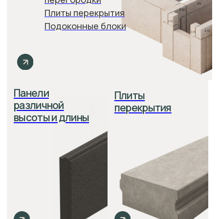
Преимущества домов
из полистиролбетона
Для застройщиков
Скорость строительства
Высокая скорость монтажа
благодаря большим размерам
блоков. Бригада рабочих способна
собрать дом из этого материала
всего за пару дней при помощи
подъёмной техники.
Экономия на утеплении
Отсутствие «мостиков холода»,
герметичность вертикальных швов
Полистиролбетон сам является
утеплителем, поэтому
дополнительно не нужно утеплять
стены. За счет гранул полистирола,
структура материала значительно
отличается от газоблока и