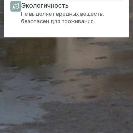
прозрачность затрат обеспечиваются
производством на заводе.
СКАЧАТЬ КАТАЛОГ
ПРОЕКТОВ
Частным строителям и
бригадам
Справедливая стоимость. Сокращение
времени монтажа внутренних стен в
квартирах и офисах, а также при
строительстве домов. Безопасность
конструкции.
Мы превратили классический процесс
монтажа внутренних стен и
малоэтажного строительства в точно