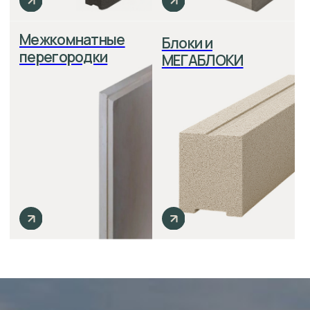
пеноблока, вектор холода постоянно
преломляется и не проходит вглубь
стен.
Экономия на отделке
На производстве мы заливаем смесь в
формы с металлической опалубкой,
которые находятся в вертикальном
положении. За счет этого
поверхность панелей получается
идеально ровной и не требует
дополнительного выравнивания.
Экономия на фундаменте
Cнижение нагрузки на фундамент
благодаря лёгкости блоков
Логистика
Стандартный пеноблок имеет
размеры в 10-16 раз меньше
пазогребневого блока, а вес в 3 раза
больше на тот же объем.
Для владельцев дома