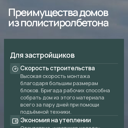
Прочность и долговечность
Несмотря на легкость, материал
обладает хорошей прочностью,
устойчив к трещинообразованию, не
подвержен гниению и коррозии.
Высокая теплоизоляция
Полистиролбетон содержит гранулы
пенополистирола, которые
обеспечивают отличную
теплоизоляцию. Экономия на
отоплении зимой и
кондиционировании летом.
Огнестойкость
В отличие от чистого
пенополистирола, полистиролбетон
не поддерживает горение (класс
горючести Г 1)
Звукоизоляция
Хорошо поглощает шумы, что
особенно важно для жилых домов.
Экологичность
Не выделяет вредных веществ,
безопасен для проживания.