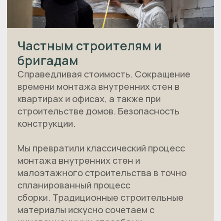
ОТДЕЛ ПРОДАЖ
+7-925-425-57-18
INTELSTROI25@YANDEX.RU
г. Москва, улица Осенний бульвар, д. 8а
ПРОЕКТЫ ДОМОВ
ПАРТНЕРАМ
МЕГАБЛОКИ
КОМПАНИЯ
ПАНЕЛИ РАЗЛИЧНОЙ
ТЕХНОЛОГИЯ
ВЫСОТЫ И ДЛИНЫ
ПРОЕКТИРОВАНИЕ
КОНТАКТЫ